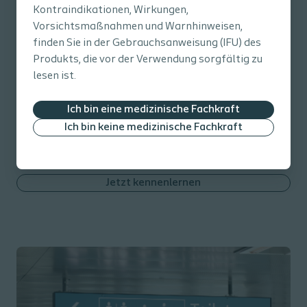
Kontraindikationen, Wirkungen,
Innovative Kathetertechnologie mit
Vorsichtsmaßnahmen und Warnhinweisen,
Mikro-Augen
finden Sie in der Gebrauchsanweisung (IFU) des
Produkts, die vor der Verwendung sorgfältig zu
Die innovative Micro-Hole Zone Technology™ (MHZT)
lesen ist.
stellt einen bedeutenden Fortschritt in der
Katheterentwicklung dar, indem sie Herausforderungen
Ich bin eine medizinische Fachkraft
wie Risiken der Restharnbildung, Mikrotraumata der
Ich bin keine medizinische Fachkraft
Blasenschleimhaut und katheterassoziierte
Harnwegsinfektionen adressiert.
Jetzt kennenlernen