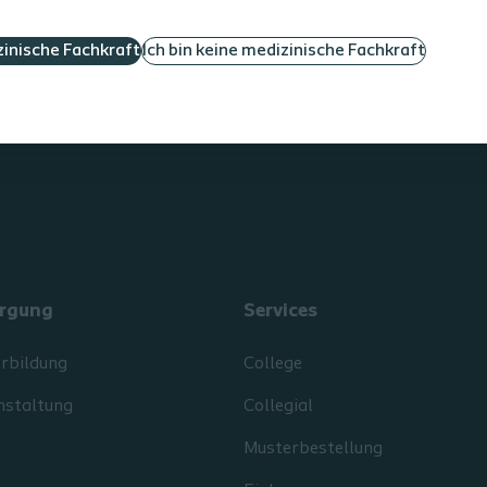
erbildung
Men's Health
erialien
Women's Health
zinische Fachkraft
Ich bin keine medizinische Fachkraft
nstaltung
Endourology
Event Calendar
rgung
Services
erbildung
College
nstaltung
Collegial
Musterbestellung