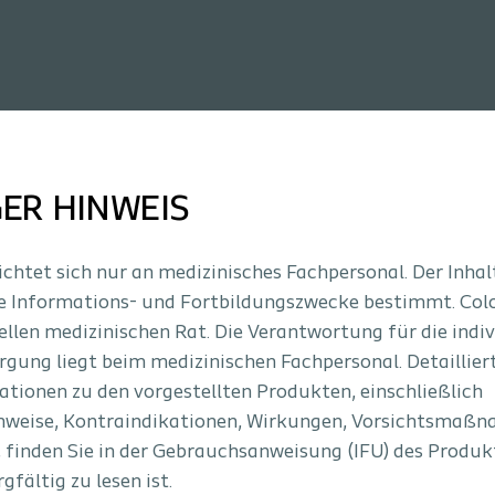
ER HINWEIS
ichtet sich nur an medizinisches Fachpersonal. Der Inhal
che Informations- und Fortbildungszwecke bestimmt. Colo
ellen medizinischen Rat. Die Verantwortung für die indiv
gung liegt beim medizinischen Fachpersonal. Detaillier
tionen zu den vorgestellten Produkten, einschließlich
weise, Kontraindikationen, Wirkungen, Vorsichtsmaß
gement
Interventional Urology
finden Sie in der Gebrauchsanweisung (IFU) des Produkts
fältig zu lesen ist.