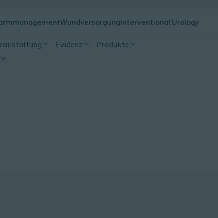
armmanagement
Wundversorgung
Interventional Urology
eranstaltung
Evidenz
Produkte
nd