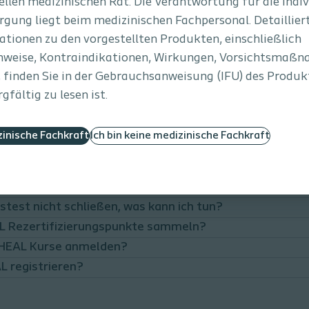
ellen medizinischen Rat. Die Verantwortung für die indiv
gung liegt beim medizinischen Fachpersonal. Detaillier
tionen zu den vorgestellten Produkten, einschließlich
weise, Kontraindikationen, Wirkungen, Vorsichtsmaß
finden Sie in der Gebrauchsanweisung (IFU) des Produkts
fältig zu lesen ist.
ragen rund um HEAL:
zinische Fachkraft
Ich bin keine medizinische Fachkraft
?​
ahmebescheinigung herunterladen?​
 auf meine Kurse?​
test nicht schließen, was kann ich tun?​
AL Rezertifizierungspunkte sammeln?
e HEAL Kurse anmelden?
L registrieren?