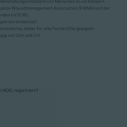
n Behandlungsstandard von Menschen zu verbessern.
uropean Woundmanagement Association (EWMA) und der
nden e.V.(ICW).
perten entwickelt
tenenkurse, daher für alle Fachkräfte geeignet
gig von Zeit und Ort