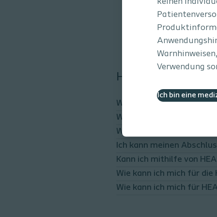
keinen individu
Patientenversor
Produktinforma
Anwendungshin
Warnhinweisen, 
Verwendung sorg
Häufig gestellte F
Ich bin eine medi
Wie rezertifiziere ich mich
Wo kann ich meine Teiln
Wie lang habe ich Zugriff
Ich kann meinen Abschluss
Kann ich mithilfe von HE
Wie kann ich mich für di
Wie kann ich mich für HEA