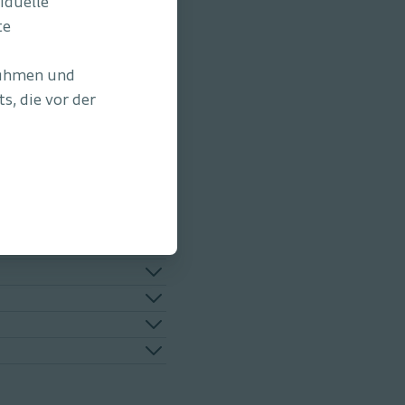
iduelle
te
nahmen und
, die vor der