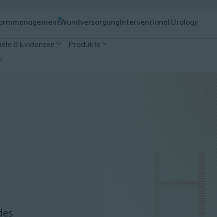
armmanagement
Wundversorgung
Interventional Urology
iele & Evidenzen
Produkte
g
des